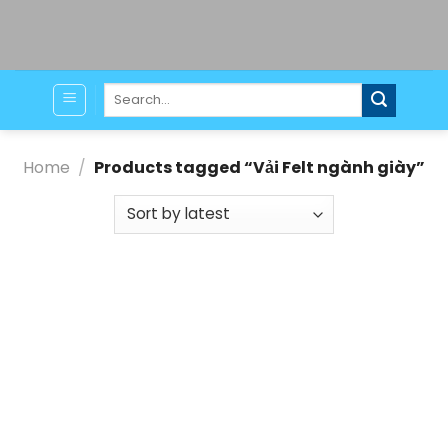
Skip
to
content
Search
for:
Home
/
Products tagged “Vải Felt ngành giày”