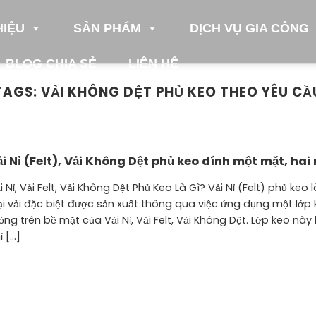
HIỆU
SẢN PHẨM
DỊCH VỤ GIA CÔNG
BLOG CHIA SẺ
LIÊN HỆ
TAGS:
VẢI KHÔNG DỆT PHỦ KEO THEO YÊU CẦ
i Nỉ (Felt), Vải Không Dệt phủ keo dính một mặt, hai
i Nỉ, Vải Felt, Vải Không Dệt Phủ Keo Là Gì? Vải Nỉ (Felt) phủ keo 
ại vải đặc biệt được sản xuất thông qua việc ứng dụng một lớp
ng trên bề mặt của Vải Nỉ, Vải Felt, Vải Không Dệt. Lớp keo này
 [...]