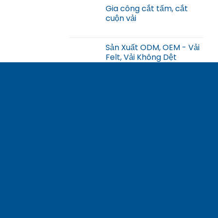
Gia công cắt tấm, cắt
cuộn vải
Sản Xuất ODM, OEM - Vải
Felt, Vải Không Dệt
Rèm Vải Không Dệt (PP)
chống vi khuẩn
CÔNG TY CỔ PHẦN LONG AN PHÚ
Địa chỉ:
Lô E8A, Đường Hải Sơn – Tân Đức, KCN Hải
Sơn (GĐ 1+2), Xã Đức Hòa Hạ, Huyện Đức Hòa, Tỉnh