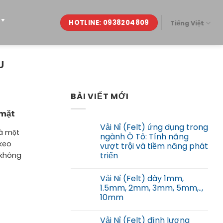
HOTLINE: 0938204809
Tiếng Việt
U
BÀI VIẾT MỚI
 mặt
Vải Nỉ (Felt) ứng dụng trong
là một
ngành Ô Tô: Tính năng
 keo
vượt trội và tiềm năng phát
triển
 không
Vải Nỉ (Felt) dày 1mm,
1.5mm, 2mm, 3mm, 5mm,..,
10mm
Vải Nỉ (Felt) định lượng