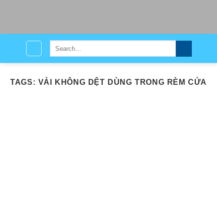
Skip
to
content
Search
for:
TAGS:
VẢI KHÔNG DỆT DÙNG TRONG RÈM CỬA